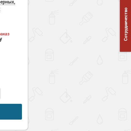
черных,
х
Сотрудничество
заказ
у