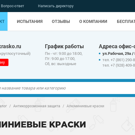
Вопрос-ответ
Написать директору
КТ
ИСПЫТАНИЯ
ОТЗЫВЫ
О КОМПАНИИ
БЕСПЛА
rasko.ru
График работы
Адреса офис-
 круглосуточный)
Пн - чт: 9:00 до 18:00,
ул.Рабочая, 29а /
Пт: 9:00 до 17:00,
тел. +7 (861) 290-
вку
Сб, вс: выходные
тел. +7 (928) 409-
ые полы
алог
/
Антикоррозионная защита
/
Алюминиевые краски
олы
ые полы
ИНИЕВЫЕ КРАСКИ
дные наливные
олы
о металлу