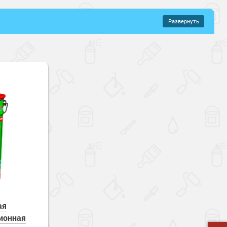
Развернуть
–
647 руб.
коновые составы
ованного металла
Для цветного металла
цевый
остойкие
Быстросохнущие
зостойкие
Зимнее нанесение
е
Энергосберегающие
ая
ионная