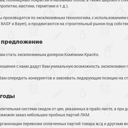
пропитки, мастики, герметики и т.д.).
ы производятся по эксклюзивным технологиям, с использованием 
к BASF и Bayer), и продвигаются на строительный рынок под собс
 предложение
ам стать эксклюзивным дилером Компании КрасКо.
ношения с нами дадут Вам уникальную возможность эксклюзивно 
Вам опередить конкурентов и завоевать лидирующие позиции на с
годы
опительная система скидок от цен, указанных в прайс-листе, а пр
озможен заказ небольших пробных партий ЛКМ.
рганизации перевозки оплаченных партий товара ж/д и другими в