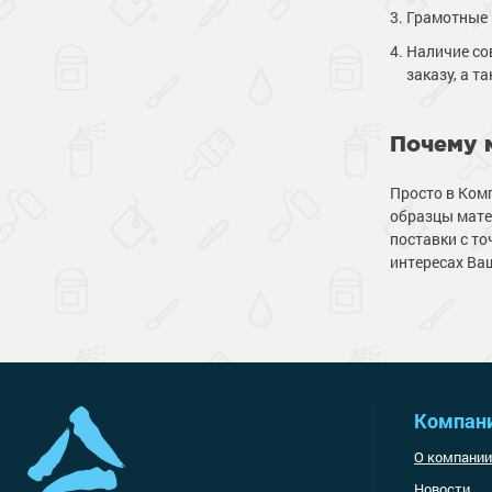
Грамотные 
Наличие со
заказу, а 
Почему 
Просто в Ком
образцы мате
поставки с т
интересах Ва
Компан
О компании
Новости