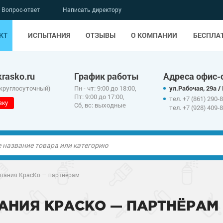
Вопрос-ответ
Написать директору
КТ
ИСПЫТАНИЯ
ОТЗЫВЫ
О КОМПАНИИ
БЕСПЛА
rasko.ru
График работы
Адреса офис-
 круглосуточный)
Пн - чт: 9:00 до 18:00,
ул.Рабочая, 29а /
Пт: 9:00 до 17:00,
тел. +7 (861) 290-
вку
Сб, вс: выходные
тел. +7 (928) 409-
ые полы
ые полы
пания КрасКо — партнёрам
олы
ые полы
олы
ые полы
АНИЯ КРАСКО — ПАРТНЁРАМ
дные наливные
олы
о металлу
дные наливные
олы
о металлу