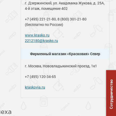
г. Дзержинский, ул. Академика Жукова, д. 25А,
4-й этаж, помещение 402
+7 (495) 221-21-80, 8 (800) 301-21-80
(бесплатно по России)
www.krasko.ru
2212180@krasko.ru
Фирменный магазин «Красковия» Север
г. Москва, Нововладыкинский проезд, 1к1
+7 (495) 120-34-65
Сотрудничество
kraskovia.ru
sale@kraskovia.ru
Фирменный магазин «Красковия» Юг
пеха