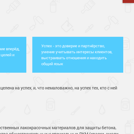
г. Москва, Чонгарский бульвар, 9
+7 (495) 120-34-65
kraskovia.ru
sale@kraskovia.ru
Успех - это доверие и партнёрство,
ние вперёд,
умение учитывать интересы клиентов,
целей и
выстраивать отношения и находить
общий язык
на на успех, и, что немаловажно, на успех тех, кто с ней
ственных лакокрасочных материалов для защиты бетона,
ектра общестроительных и специальных ЛКМ (краски, эмали,