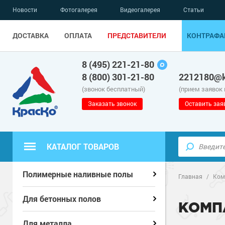
Новости
Фотогалерея
Видеогалерея
Статьи
ДОСТАВКА
ОПЛАТА
ПРЕДСТАВИТЕЛИ
КОНТРАФА
8 (495) 221-21-80
8 (800) 301-21-80
2212180@k
(звонок бесплатный)
(прием заявок
Заказать звонок
Оставить зая
КАТАЛОГ ТОВАРОВ
Полиуретанов
Полиуретанов
Полимерные наливные полы
Полимерные наливные полы
Главная
/
Ком
Эпоксидные п
Полиуретанов
Эпоксидные п
Полиуретанов
Для бетонных полов
Для бетонных полов
КОМП
Водно-эпокси
Эпоксидные п
Грунт-эмали п
Водно-эпокси
Эпоксидные п
Грунт-эмали п
Для металла
Для металла