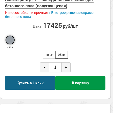
Сопутствующие товары
Морозостойкие краски для металла
Нескользящие
бетонного пола (полуглянцевая)
Паропроницаемые
Морозостойкие краски для фасада
Износостойкая и прочная
/ Быстрое решение окраски
бетонного пола
Стойкие к истиранию
Сопутствующие товары
Ударопрочные
17425
руб/шт
Цена:
УФ-стойкие
Химстойкие
Экологичные
Эластичные
7040
10 кг
25 кг
-
+
Купить в 1 клик
В корзину