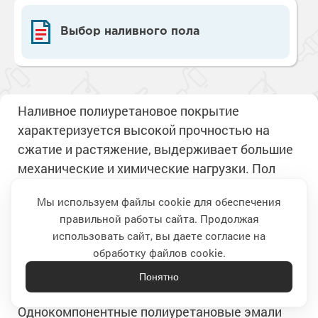
Выбор наливного пола
Наливное полиуретановое покрытие
характеризуется высокой прочностью на
сжатие и растяжение, выдерживает большие
механические и химические нагрузки. Пол
становится ровным и глянцевым и сохраняет
Мы используем файлы cookie для обеспечения
декоративные и защитные свойства долгие
правильной работы сайта. Продолжая
годы.
Наверх
использовать сайт, вы даете согласие на
обработку файлов cookie.
Из всех видов полимерных материалов эти
покрытия самые эластичные и ударопрочные.
Понятно
Однокомпонентные полиуретановые эмали