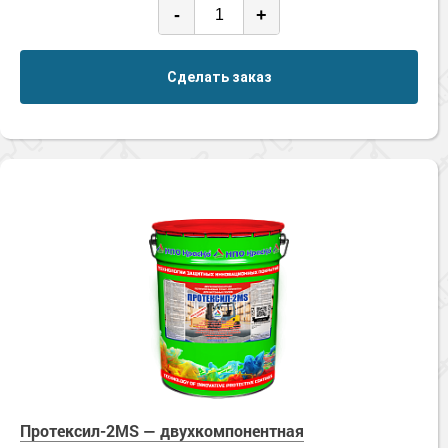
-
+
Сделать заказ
Протексил-2MS — двухкомпонентная