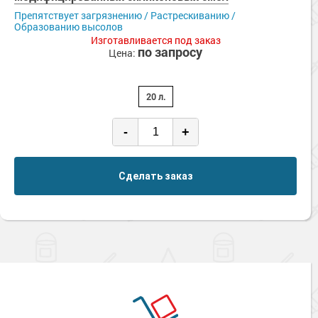
Сопутствующие товары
Морозостойкие краски для металла
Препятствует загрязнению / Растрескиванию /
Образованию высолов
Морозостойкие краски для фасада
Изготавливается под заказ
по запросу
Цена:
Сопутствующие товары
20 л.
-
+
Сделать заказ