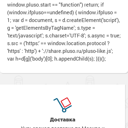
window.pluso.start == "function") return; if
(window.ifpluso==undefined) { window.ifpluso =
1; var d = document, s = d.createElement('script'),
g = 'getElementsByTagName'; s.type =
'text/javascript'; s.charset='UTF-8'; s.async = true;
s.src = ('https:' == window.location.protocol ?
'https' : 'http') + '://share.pluso.ru/pluso-like.js';
var h=d[g]('body')[0]; h.appendChild(s); }})();
Доставка