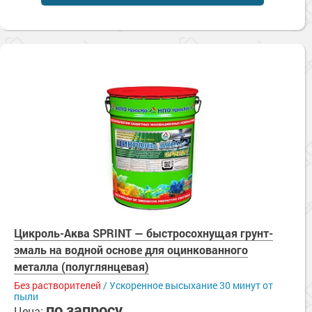
Сопутствующие товары
Морозостойкие краски для металла
Морозостойкие краски для фасада
Сопутствующие товары
Цикроль-Аква SPRINT — быстросохнущая грунт-
эмаль на водной основе для оцинкованного
металла (полуглянцевая)
Без растворителей
/ Ускоренное высыхание 30 минут от
пыли
по запросу
Цена: