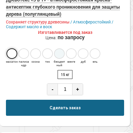
Сопутствующие товары
Морозостойкие краски для металла
антисептик глубокого проникновения для защиты
дерева (полуглянцевый)
Морозостойкие краски для фасада
Сохраняет структуру древесины
/ Атмосферостойкий /
Сопутствующие товары
Содержит масло и воск
Изготавливается под заказ
по запросу
Цена:
махагон
палиса
сосна
тик
бесцвет
венге
дуб
ель
ндр
ный
15 кг
-
+
Сделать заказ