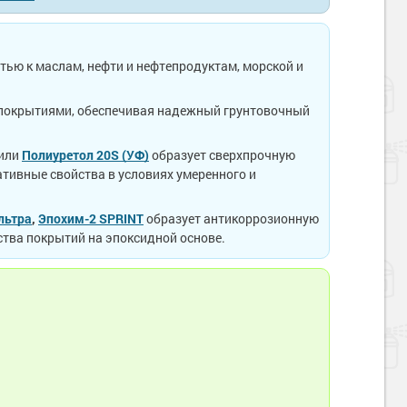
ью к маслам, нефти и нефтепродуктам, морской и
и покрытиями, обеспечивая надежный грунтовочный
или
Полиуретол 20S (УФ)
образует сверхпрочную
ативные свойства в условиях умеренного и
льтра
,
Эпохим-2 SPRINT
образует антикоррозионную
ства покрытий на эпоксидной основе.