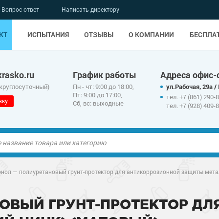
Вопрос-ответ
Написать директору
КТ
ИСПЫТАНИЯ
ОТЗЫВЫ
О КОМПАНИИ
БЕСПЛА
rasko.ru
График работы
Адреса офис-
 круглосуточный)
Пн - чт: 9:00 до 18:00,
ул.Рабочая, 29а /
Пт: 9:00 до 17:00,
тел. +7 (861) 290-
вку
Сб, вс: выходные
тел. +7 (928) 409-
ые полы
нол — полиуретановый грунт-протектор для антикоррозионной защиты метал
олы
ые полы
ОВЫЙ ГРУНТ-ПРОТЕКТОР ДЛ
дные наливные
олы
о металлу