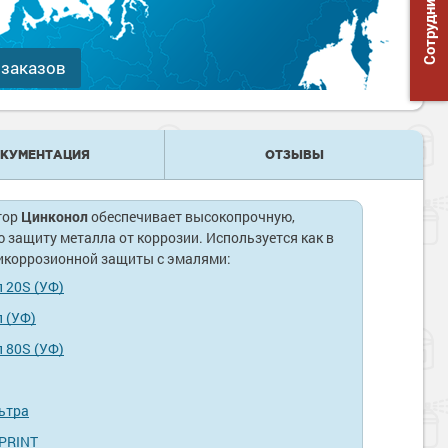
Сотрудничество
 заказов
КУМЕНТАЦИЯ
ОТЗЫВЫ
тор
Цинконол
обеспечивает высокопрочную,
 защиту металла от коррозии. Используется как в
икоррозионной защиты с эмалями:
 20S (УФ)
 (УФ)
 80S (УФ)
ьтра
PRINT