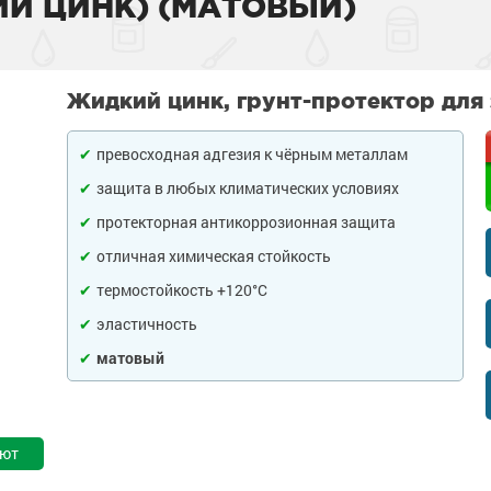
Й ЦИНК) (МАТОВЫЙ)
тона
 слой
садов
внитель бетона
Жидкий цинк, грунт-протектор для
бетона
енного металла
 фасадов
еву
превосходная адгезия к чёрным металлам
на
 грунт-краски
ля дерева
рыш
защита в любых климатических условиях
ски
 краски
а древесины
 крыш
н и потолков
протекторная антикоррозионная защита
отличная химическая стойкость
 бетона
еталла
изоляция
септики
я
ссейна
термостойкость +120°С
рунт-эмали
ор
е товары
е товары
 для бассейна
ромышленных
эластичность
матовый
 пола
краски
я
е товары
и для
 стен
 бетона
аски
е товары
обетонных
е товары
ают
елей
е товары