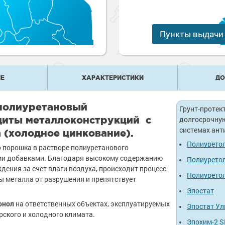
е
рукции
е товары
краски
 краски для
ов
Пункты выдачи
 оборудование
е товары
 краски для
е ремонтные
металла
Е
ХАРАКТЕРИСТИКИ
ДО
 краски для
е стены
полиуретановый
Грунт-протек
е товары
е товары
щиты металлоконструкций с
долгосрочную
системах ант
(холодное цинкование).
Полиуретол
 порошка в растворе полиуретанового
ыми добавками. Благодаря высокому содержанию
Полиуретол
дения за счет влаги воздуха, происходит процесс
Полиуретол
ы металла от разрушения и препятствует
Эпостат
онол
на ответственных объектах, эксплуатируемых
Эпостат Ул
ского и холодного климата.
Эпохим-2 S