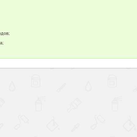
одов;
а;