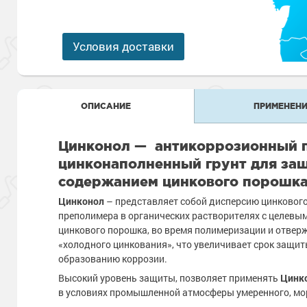
Антикоррозионная защита
Промышленны
металлоконст
Сопутствующи
Алюминиевые 
Морозостойкие
Морозостойкие краски
бетонных пол
Условия доставки
Промышленное
Сопутствующи
Морозостойкие
Промышленны
металла
покрытия для 
ОПИСАНИЕ
ПРИМЕНЕНИ
Морозостойкие
Промышленны
фасада
Цинконол — антикоррозионный 
Сопутствующи
Сопутствующи
цинконаполненный грунт для за
содержанием цинкового порошка 
Цинконол
– представляет собой дисперсию цинкового
преполимера в органических растворителях с целев
цинкового порошка, во время полимеризации и отверж
«холодного цинкования», что увеличивает срок защит
образованию коррозии.
Высокий уровень защиты, позволяет применять
Цинк
в условиях промышленной атмосферы умеренного, мор