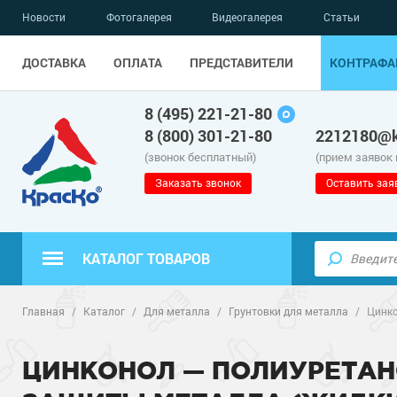
Новости
Фотогалерея
Видеогалерея
Статьи
ДОСТАВКА
ОПЛАТА
ПРЕДСТАВИТЕЛИ
КОНТРАФА
8 (495) 221-21-80
8 (800) 301-21-80
2212180@k
(звонок бесплатный)
(прием заявок
Заказать звонок
Оставить зая
КАТАЛОГ ТОВАРОВ
Полиуретанов
Полимерные наливные полы
Главная
/
Каталог
/
Для металла
/
Грунтовки для металла
/
Цинко
Эпоксидные п
Полиуретанов
Для бетонных полов
ЦИНКОНОЛ — ПОЛИУРЕТАН
Водно-эпокси
Эпоксидные п
Грунт-эмали п
Для металла