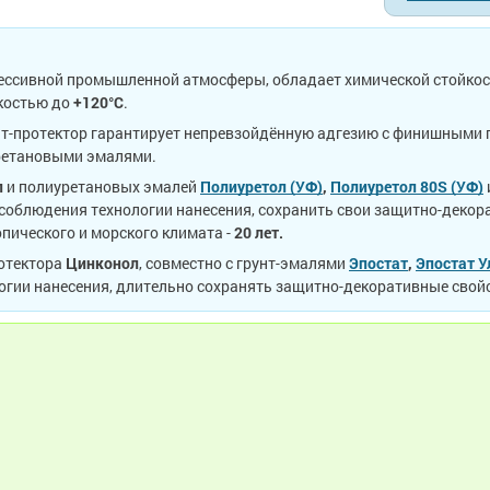
ессивной промышленной атмосферы, обладает химической стойкост
йкостью до
+120°С
.
унт-протектор гарантирует непревзойдённую адгезию с финишным
уретановыми эмалями.
л
и полиуретановых эмалей
Полиуретол (УФ)
,
Полиуретол 80S (УФ)
 соблюдения технологии нанесения, сохранить свои защитно-декор
ропического и морского климата -
20 лет.
отектора
Цинконол
, совместно с грунт-эмалями
Эпостат
,
Эпостат У
логии нанесения, длительно сохранять защитно-декоративные свой