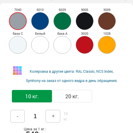
7040
5010
6029
9005
3009
база С
Белый
база А
3020
1028
Колеровка в другие цвета: RAL Classic, NCS Index,
Symhony на заказ от одного ведра в день обращения.
10 кг.
20 кг.
10
-
+
кг.
Цена за 1 кг.: