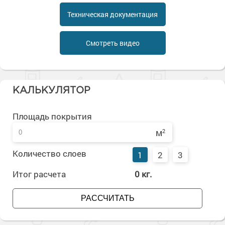
Сопутствующие товары
Морозостойкие краски для металла
Техническая документация
Морозостойкие краски для фасада
Сопутствующие товары
Смотреть видео
КАЛЬКУЛЯТОР
Площадь покрытия
м
2
Количество слоев
1
2
3
Итог расчета
0
кг.
РАССЧИТАТЬ